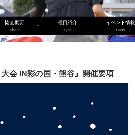
協会概要
種目紹介
イベント情報
About
Type
Event
ト大会 IN彩の国・熊谷』開催要項