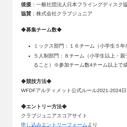
後援
：一般社団法人日本フライングディスク
協賛
：株式会社クラブジュニア
◆
募集チーム数
◆
ミックス部門：１６チーム（小学生５年
５人制部門：８チーム（小学生以上・親
ること）※参加チーム数4チーム以上で
◆
競技方法
◆
WFDFアルティメット公式ルール2021-2024日
◆エントリー方法
◆
クラブジュニアスコアサイト
申し込みエントリーフォーム
より