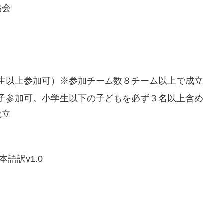
協会
生以上参加可）※参加チーム数８チーム以上で成立
子参加可。小学生以下の子どもを必ず３名以上含め
成立
本語訳v1.0