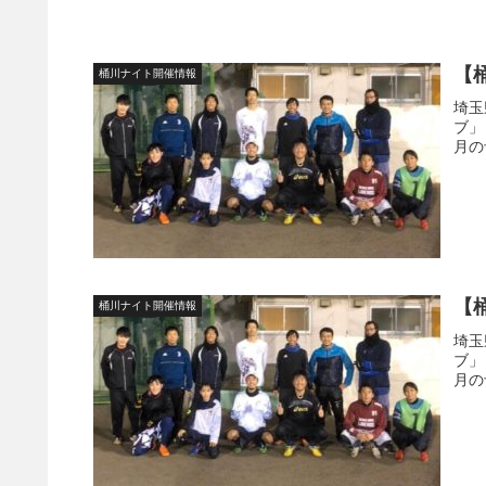
【
桶川ナイト開催情報
埼玉
ブ」
月の
【
桶川ナイト開催情報
埼玉
ブ」
月の