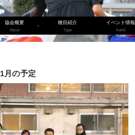
協会概要
種目紹介
イベント情報
About
Type
Event
1月の予定