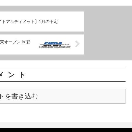
イトアルティメット】1月の予定
東オープン in 彩
メント
トを書き込む