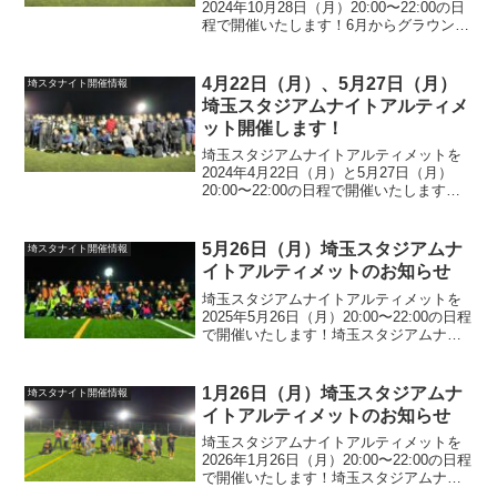
2024年10月28日（月）20:00〜22:00の日
程で開催いたします！6月からグラウンド
の人工芝張り替え工事が入って一時的に
中断しておりました、埼スタナイトが10
月から再開となります。５回目の埼スタ
4月22日（月）、5月27日（月）
埼スタナイト開催情報
ナ...
埼玉スタジアムナイトアルティメ
ット開催します！
埼玉スタジアムナイトアルティメットを
2024年4月22日（月）と5月27日（月）
20:00〜22:00の日程で開催いたします！
昨年12月25日（月）に行われた「埼スタ
クリスマスナイト」は延べ50名を超える
参加者にお集まりいただき大盛況とな
5月26日（月）埼玉スタジアムナ
埼スタナイト開催情報
り...
イトアルティメットのお知らせ
埼玉スタジアムナイトアルティメットを
2025年5月26日（月）20:00〜22:00の日程
で開催いたします！埼玉スタジアムナイ
トアルティメットの詳細については以下
のページをご確認ください。つきまして
は以下の参加フォームを登録の上、ご参
1月26日（月）埼玉スタジアムナ
埼スタナイト開催情報
加いた...
イトアルティメットのお知らせ
埼玉スタジアムナイトアルティメットを
2026年1月26日（月）20:00〜22:00の日程
で開催いたします！埼玉スタジアムナイ
トアルティメットの詳細については以下